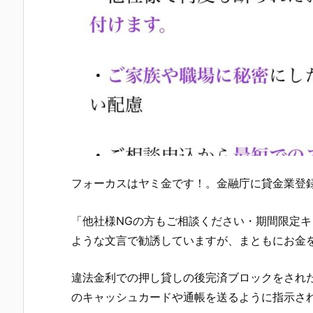
フォーカス
はヤミ金です！。金融庁に貸金業登
「他社様NGの方もご相談ください・期間限定
ような文言 で勧誘していますが、まともにお金
違法金利での押し貸しの後完済ブロックをされたり
のキャッシュカードや通帳を送るように指示さ