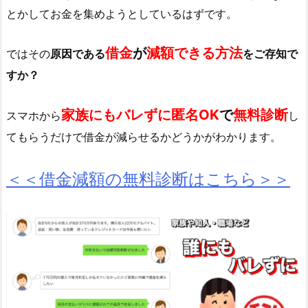
とかしてお金を集めようとしているはずです。
借金
が
減額できる方法
ではその
原因である
をご存知で
すか？
家族にもバレずに匿名OK
で
無料診断
スマホから
し
てもらうだけで借金が減らせるかどうかがわかります。
＜＜借金減額の無料診断はこちら＞＞