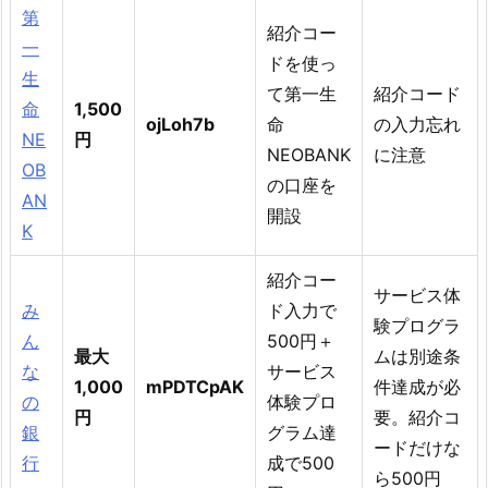
第
紹介コー
一
ドを使っ
生
て第一生
紹介コード
命
1,500
ojLoh7b
命
の入力忘れ
NE
円
NEOBANK
に注意
OB
の口座を
AN
開設
K
紹介コー
サービス体
み
ド入力で
験プログラ
ん
500円＋
最大
ムは別途条
な
サービス
1,000
mPDTCpAK
件達成が必
の
体験プロ
円
要。紹介コ
銀
グラム達
ードだけな
行
成で500
ら500円