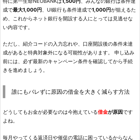
特に第一生命NEOBANKは
1,500円
、みんなの銀行は条件達
成で
最大1,000円
、UI銀行も条件達成で
1,000円
が狙えるた
め、これからネット銀行を開設する人にとっては見逃せな
い内容です。
ただし、紹介コードの入力忘れや、口座開設後の条件未達
成があると特典対象外になる可能性があります。 申し込み
前には、必ず最新のキャンペーン条件を確認してから手続
きを進めましょう。
誰にもバレずに原因の借金を大きく減らす方法
どうしてもお金が必要なのは今抱えている
借金
が原因
です
よね。
毎月やってくる返済日や催促の電話に困っているからなん