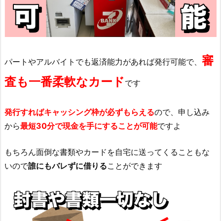
審
パートやアルバイトでも返済能力があれば発行可能で、
査も一番柔軟なカード
です
発行すればキャッシング枠が必ずもらえる
ので、申し込み
から
最短30分で現金を手にすることが可能
ですよ
もちろん面倒な書類やカードを自宅に送ってくることもな
いので
誰にもバレずに借りる
ことができます