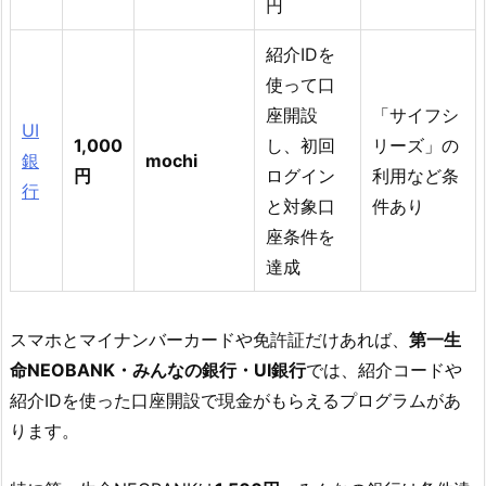
円
紹介IDを
使って口
座開設
「サイフシ
UI
1,000
し、初回
リーズ」の
銀
mochi
円
ログイン
利用など条
行
と対象口
件あり
座条件を
達成
スマホとマイナンバーカードや免許証だけあれば、
第一生
命NEOBANK・みんなの銀行・UI銀行
では、紹介コードや
紹介IDを使った口座開設で現金がもらえるプログラムがあ
ります。