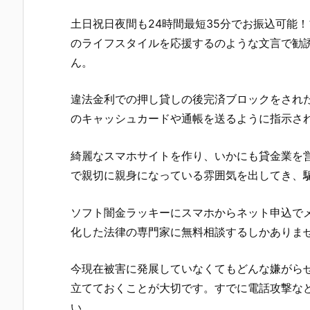
土日祝日夜間も24時間最短35分でお振込可能
のライフスタイルを応援するのような文言 で勧
ん。
違法金利での押し貸しの後完済ブロックをされたり
のキャッシュカードや通帳を送るように指示さ
綺麗なスマホサイトを作り、いかにも貸金業を
で親切に親身になっている雰囲気を出してき、
ソフト闇金ラッキー にスマホからネット申込で
化した法律の専門家に無料相談するしかありま
今現在被害に発展していなくてもどんな嫌がら
立てておくことが大切です。すでに電話攻撃な
い。