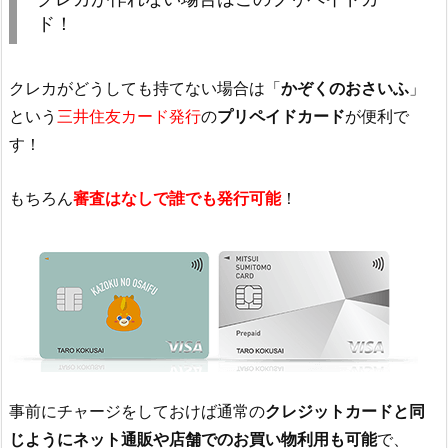
ド！
クレカがどうしても持てない場合は「
かぞくのおさいふ
」
という
三井住友カード発行
の
プリペイドカード
が便利で
す！
もちろん
審査はなしで誰でも発行可能
！
事前にチャージをしておけば通常の
クレジットカードと同
じようにネット通販や店舗でのお買い物利用も可能
で、