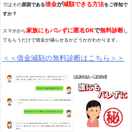
借金
が
減額できる方法
ではその
原因である
をご存知で
すか？
家族にもバレずに匿名OK
で
無料診断
スマホから
し
てもらうだけで借金が減らせるかどうかがわかります。
＜＜借金減額の無料診断はこちら＞＞