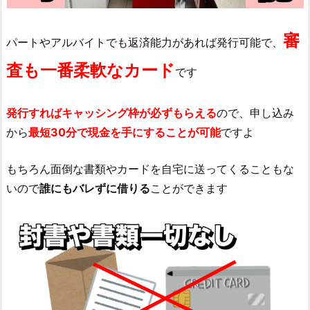
審
パートやアルバイトでも返済能力があれば発行可能で、
査も一番柔軟なカード
です
発行すればキャッシング枠が必ずもらえる
ので、申し込み
から
最短30分で現金を手にすることが可能
ですよ
もちろん面倒な書類やカードを自宅に送ってくることもな
いので
誰にもバレずに借りる
ことができます