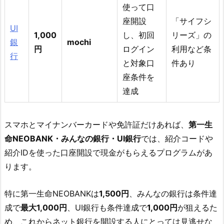
使って口
座開設
「サイフシ
UI
1,000
し、初回
リーズ」の
銀
mochi
円
ログイン
利用など条
行
と対象口
件あり
座条件を
達成
スマホとマイナンバーカードや免許証だけあれば、
第一生
命NEOBANK・みんなの銀行・UI銀行
では、紹介コードや
紹介IDを使った口座開設で現金がもらえるプログラムがあ
ります。
特に第一生命NEOBANKは
1,500円
、みんなの銀行は条件達
成で
最大1,000円
、UI銀行も条件達成で
1,000円
が狙えるた
め、これからネット銀行を開設する人にとっては見逃せな