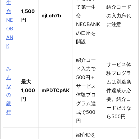
生
て第一生
紹介コード
命
1,500
ojLoh7b
命
の入力忘れ
NE
円
NEOBANK
に注意
OB
の口座を
AN
開設
K
紹介コー
サービス体
み
ド入力で
験プログラ
ん
500円＋
最大
ムは別途条
な
サービス
1,000
mPDTCpAK
件達成が必
の
体験プロ
円
要。紹介コ
銀
グラム達
ードだけな
行
成で500
ら500円
円
紹介IDを