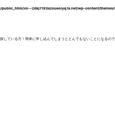
public_html/xn--2dkj1193azoueoiyq7a.net/wp-content/themes/lu
探している方！簡単に申し込んでしまうととんでもないことになるので