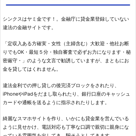
シンクス
はヤミ金です！。金融庁に貸金業登録していない
違法の金融サイトです。
「定収入ある方確実・女性（主婦含む）大歓迎・他社お断
りでもOK・最短５分・独自審査で必ずお力になります・秘
密厳守・」のような文言 で勧誘していますが、まともにお
金を貸してはくれません。
違法金利での押し貸しの後完済ブロックをされたり、
iPhoneやiPadをだまし取られたり、銀行口座のキャッシュ
カードや通帳を送るように指示されたりします。
綺麗なスマホサイトを作り、いかにも貸金業を営んでいる
ように見せかけ、電話対応も丁寧な口調で親切に親身にな
っている雰囲気を出してき、騙そうとしてきます。