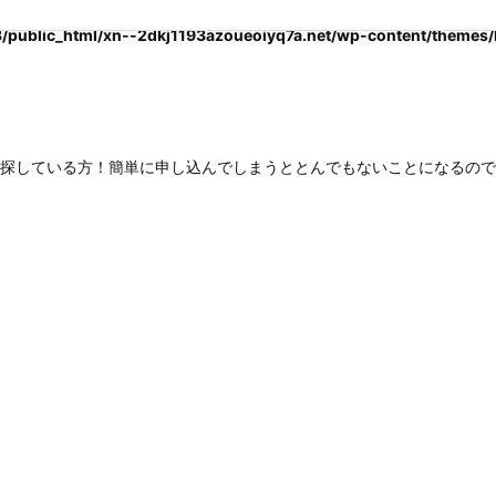
public_html/xn--2dkj1193azoueoiyq7a.net/wp-content/themes/lu
探している方！簡単に申し込んでしまうととんでもないことになるので