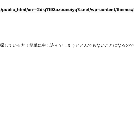
public_html/xn--2dkj1193azoueoiyq7a.net/wp-content/themes/lu
探している方！簡単に申し込んでしまうととんでもないことになるので